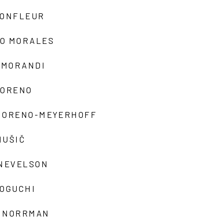
MONFLEUR
O MORALES
 MORANDI
MORENO
MORENO-MEYERHOFF
MUŠIČ
 NEVELSON
NOGUCHI
 NORRMAN