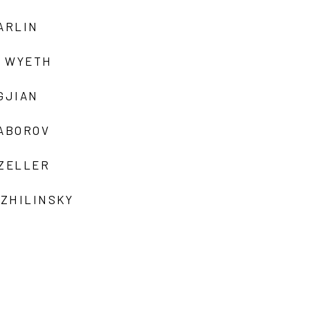
ARLIN
 WYETH
GJIAN
ZABOROV
 ZELLER
 ZHILINSKY