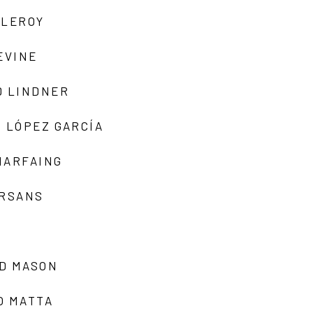
 LEROY
EVINE
D LINDNER
 LÓPEZ GARCÍA
MARFAING
ARSANS
D MASON
O MATTA