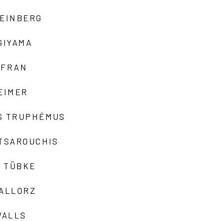
TEINBERG
GIYAMA
AFRAN
EIMER
S TRUPHÉMUS
 TSAROUCHIS
 TÜBKE
VALLORZ
VALLS