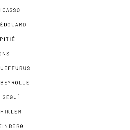
ICASSO
-ÉDOUARD
PITIÉ
ONS
QUEFFURUS
EBEYROLLE
 SEGUÍ
SHIKLER
EINBERG