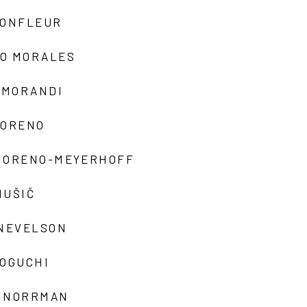
MONFLEUR
O MORALES
 MORANDI
MORENO
MORENO-MEYERHOFF
MUŠIČ
 NEVELSON
NOGUCHI
 NORRMAN