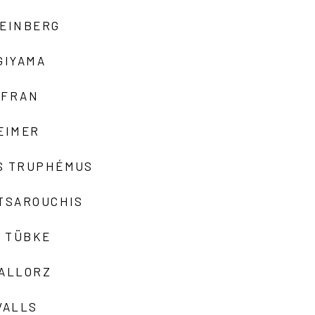
TEINBERG
GIYAMA
AFRAN
EIMER
S TRUPHÉMUS
 TSAROUCHIS
 TÜBKE
VALLORZ
VALLS