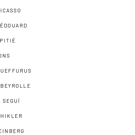
ICASSO
-ÉDOUARD
PITIÉ
ONS
QUEFFURUS
EBEYROLLE
 SEGUÍ
SHIKLER
EINBERG