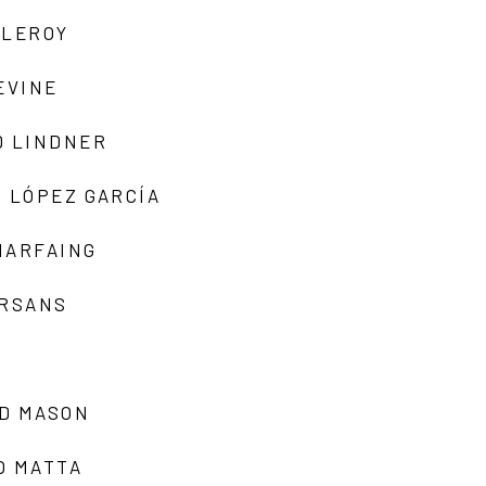
 LEROY
EVINE
D LINDNER
 LÓPEZ GARCÍA
MARFAING
ARSANS
D MASON
O MATTA