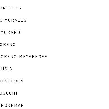
MONFLEUR
O MORALES
 MORANDI
MORENO
MORENO-MEYERHOFF
MUŠIČ
 NEVELSON
NOGUCHI
 NORRMAN