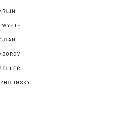
ARLIN
 WYETH
GJIAN
ZABOROV
 ZELLER
 ZHILINSKY