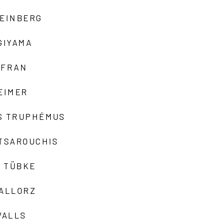
TEINBERG
GIYAMA
AFRAN
EIMER
S TRUPHÉMUS
 TSAROUCHIS
 TÜBKE
VALLORZ
VALLS