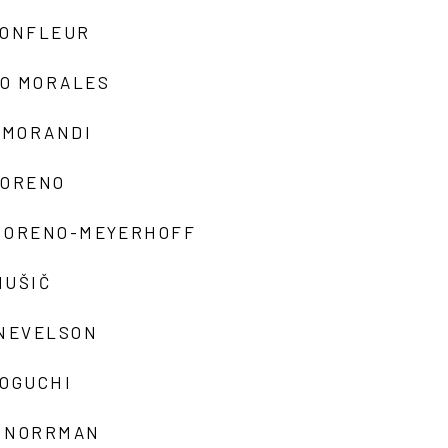
MONFLEUR
O MORALES
 MORANDI
MORENO
MORENO-MEYERHOFF
MUŠIČ
 NEVELSON
NOGUCHI
 NORRMAN