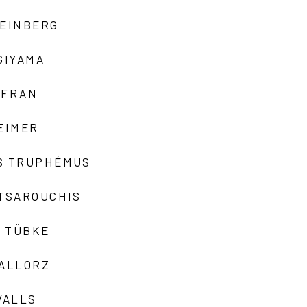
TEINBERG
GIYAMA
AFRAN
EIMER
S TRUPHÉMUS
 TSAROUCHIS
 TÜBKE
VALLORZ
VALLS