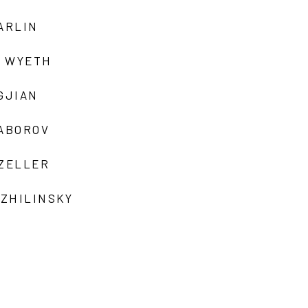
ARLIN
 WYETH
GJIAN
ZABOROV
 ZELLER
 ZHILINSKY