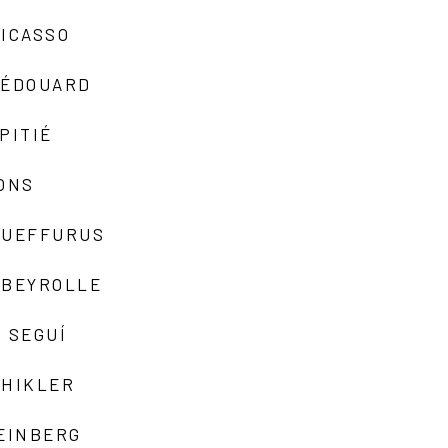
ICASSO
-ÉDOUARD
PITIÉ
ONS
QUEFFURUS
EBEYROLLE
 SEGUÍ
SHIKLER
EINBERG