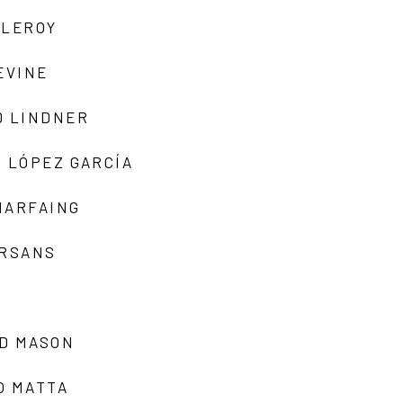
 LEROY
EVINE
D LINDNER
 LÓPEZ GARCÍA
MARFAING
ARSANS
D MASON
O MATTA