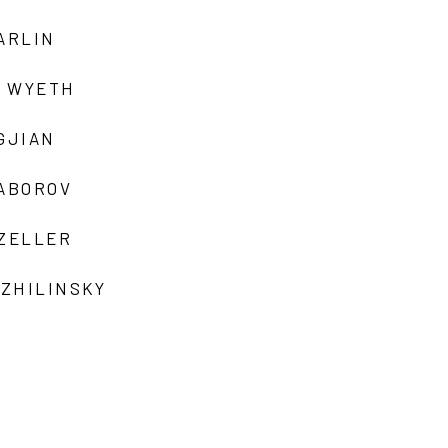
ARLIN
 WYETH
GJIAN
ZABOROV
 ZELLER
 ZHILINSKY