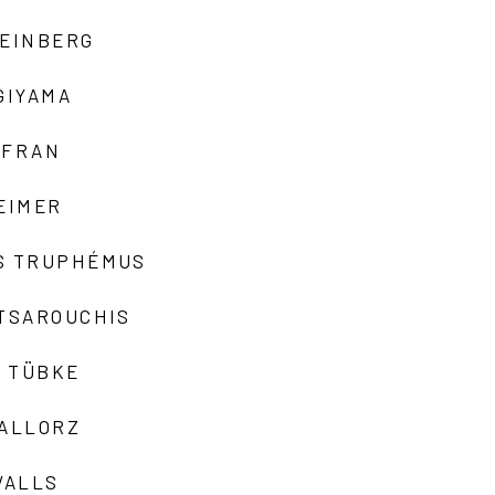
TEINBERG
GIYAMA
AFRAN
EIMER
S TRUPHÉMUS
 TSAROUCHIS
 TÜBKE
VALLORZ
VALLS