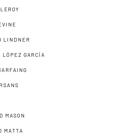
 LEROY
EVINE
D LINDNER
 LÓPEZ GARCÍA
MARFAING
ARSANS
D MASON
O MATTA