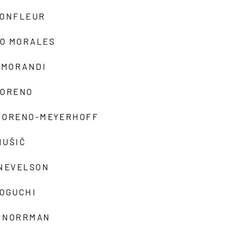
MONFLEUR
O MORALES
 MORANDI
MORENO
MORENO-MEYERHOFF
MUŠIČ
 NEVELSON
NOGUCHI
 NORRMAN