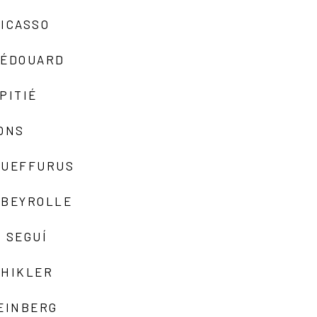
ICASSO
-ÉDOUARD
PITIÉ
ONS
QUEFFURUS
EBEYROLLE
 SEGUÍ
SHIKLER
EINBERG