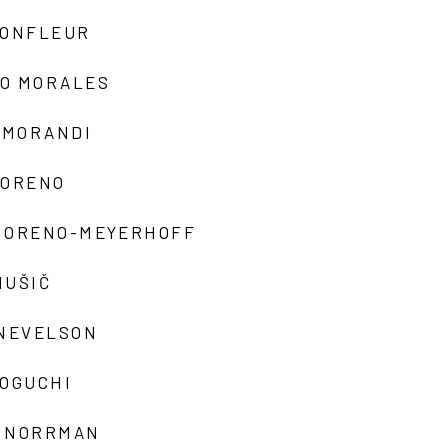
MONFLEUR
O MORALES
 MORANDI
MORENO
MORENO-MEYERHOFF
MUŠIČ
 NEVELSON
NOGUCHI
 NORRMAN