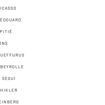
ICASSO
-ÉDOUARD
PITIÉ
ONS
QUEFFURUS
EBEYROLLE
 SEGUÍ
SHIKLER
EINBERG