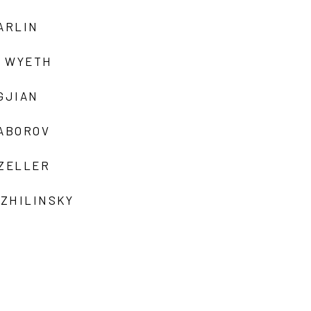
ARLIN
 WYETH
GJIAN
ZABOROV
 ZELLER
 ZHILINSKY