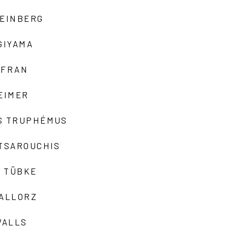
TEINBERG
GIYAMA
AFRAN
EIMER
S TRUPHÉMUS
 TSAROUCHIS
 TÜBKE
VALLORZ
VALLS