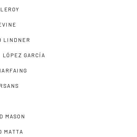
 LEROY
EVINE
D LINDNER
 LÓPEZ GARCÍA
MARFAING
ARSANS
D MASON
O MATTA