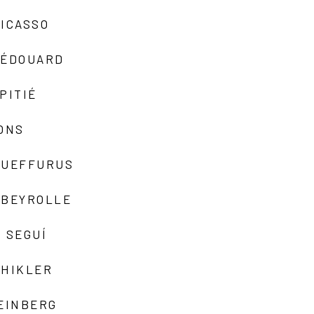
ICASSO
-ÉDOUARD
PITIÉ
ONS
QUEFFURUS
EBEYROLLE
 SEGUÍ
SHIKLER
EINBERG