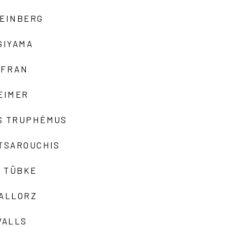
TEINBERG
GIYAMA
AFRAN
EIMER
S TRUPHÉMUS
 TSAROUCHIS
 TÜBKE
VALLORZ
VALLS