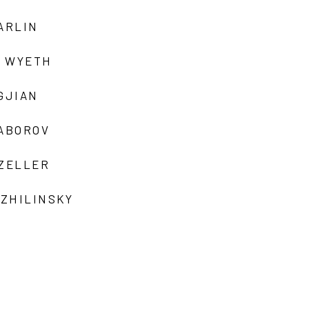
ARLIN
 WYETH
GJIAN
ZABOROV
 ZELLER
 ZHILINSKY