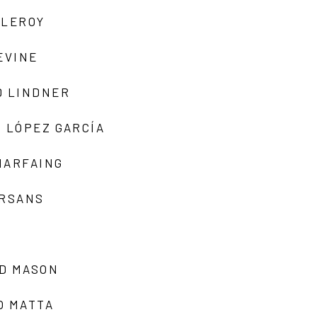
 LEROY
EVINE
D LINDNER
 LÓPEZ GARCÍA
MARFAING
ARSANS
D MASON
O MATTA