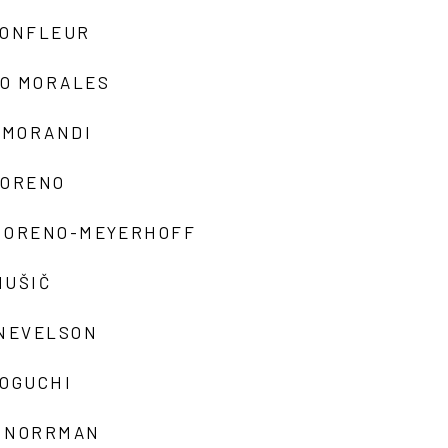
MONFLEUR
O MORALES
 MORANDI
MORENO
MORENO-MEYERHOFF
MUŠIČ
 NEVELSON
NOGUCHI
 NORRMAN