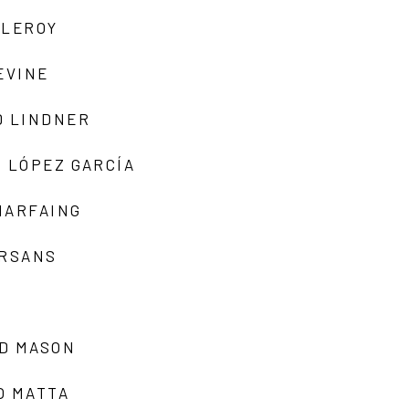
 LEROY
EVINE
D LINDNER
 LÓPEZ GARCÍA
MARFAING
ARSANS
D MASON
O MATTA