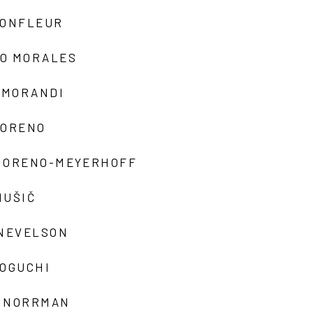
MONFLEUR
O MORALES
 MORANDI
MORENO
MORENO-MEYERHOFF
MUŠIČ
 NEVELSON
NOGUCHI
 NORRMAN