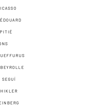
ICASSO
-ÉDOUARD
PITIÉ
ONS
QUEFFURUS
EBEYROLLE
 SEGUÍ
SHIKLER
EINBERG