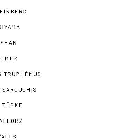
TEINBERG
GIYAMA
AFRAN
EIMER
S TRUPHÉMUS
 TSAROUCHIS
 TÜBKE
VALLORZ
VALLS