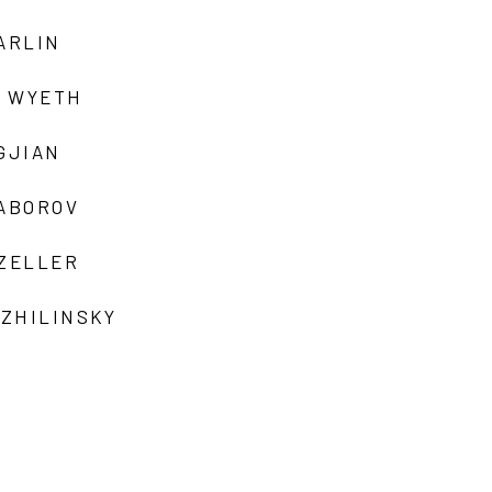
ARLIN
 WYETH
GJIAN
ZABOROV
 ZELLER
 ZHILINSKY