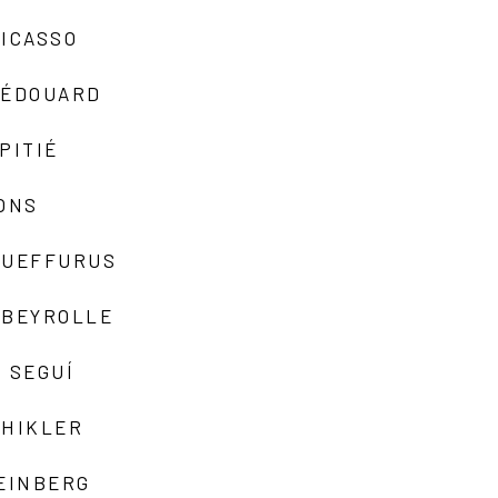
ICASSO
-ÉDOUARD
PITIÉ
ONS
QUEFFURUS
EBEYROLLE
 SEGUÍ
SHIKLER
EINBERG