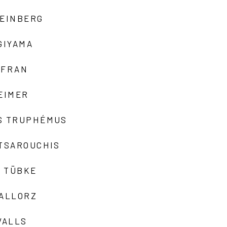
TEINBERG
GIYAMA
AFRAN
EIMER
S TRUPHÉMUS
 TSAROUCHIS
 TÜBKE
VALLORZ
VALLS