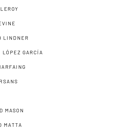
 LEROY
EVINE
D LINDNER
 LÓPEZ GARCÍA
MARFAING
ARSANS
D MASON
O MATTA