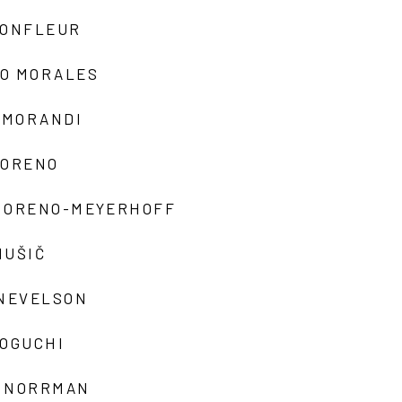
MONFLEUR
O MORALES
 MORANDI
MORENO
MORENO-MEYERHOFF
MUŠIČ
 NEVELSON
NOGUCHI
 NORRMAN