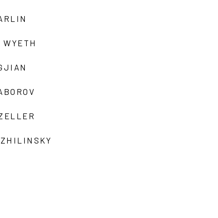
ARLIN
 WYETH
GJIAN
ZABOROV
 ZELLER
 ZHILINSKY